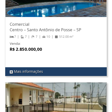
Comercial
Centro
–
Santo Antônio de Posse
–
SP
7
7
7
10
512.00 m²
Venda:
R$ 2.850.000,00
Mais informações
REF 51