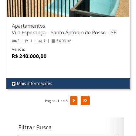
Apartamentos
Vila Esperança
–
Santo Antônio de Posse
–
SP
2
1
1
54.00 m²
Venda:
R$ 240.000,00
Mais informações
REF 43
Próxima
Última
Página: 1 de 3
Filtrar Busca