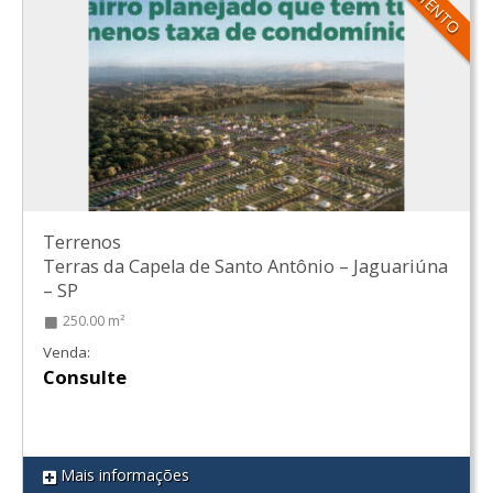
Terrenos
Terras da Capela de Santo Antônio
–
Jaguariúna
–
SP
250.00 m²
Venda:
Consulte
Mais informações
REF 104