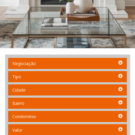
Negociação
Negociação
Tipo
Tipo
Cidade
Cidade
Bairro
Bairro
Condomínio
Condomínio
Valor
Valor