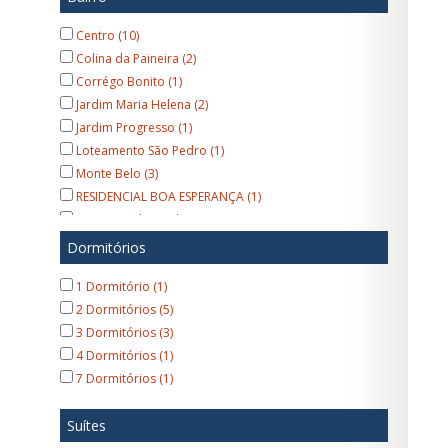
Hotel (1)
Centro (10)
Colina da Paineira (2)
Corrégo Bonito (1)
Jardim Maria Helena (2)
Jardim Progresso (1)
Loteamento São Pedro (1)
Monte Belo (3)
RESIDENCIAL BOA ESPERANÇA (1)
Recanto Vale Verde (1)
Ressaca (1)
Dormitórios
São Judas Tadeu (1)
1 Dormitório (1)
Terras da Capela de Santo Antônio (1)
2 Dormitórios (5)
Vila Bianchi (1)
3 Dormitórios (3)
Vila Brandina (1)
4 Dormitórios (1)
Vila Esperança (1)
7 Dormitórios (1)
Suítes