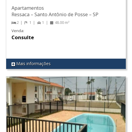
Apartamentos
Ressaca
–
Santo Antônio de Posse
–
SP
2
1
1
48.00 m²
Venda:
Consulte
Mais informações
REF 107