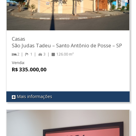
Casas
São Judas Tadeu
–
Santo Antônio de Posse
–
SP
2
1
3
126.00 m²
Venda:
R$ 335.000,00
Mais informações
REF 114